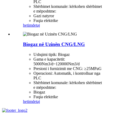
PLC
Shërbimet komunale: kërkohen shërbimet
e mëposhtme:
Gazi natyror
Fuqia elektrike
hetim
detaj
Biogaz në Uzinën CNG/LNG
Ushqimi tipik: Biogaz
Gama e kapacitetit:
5000Nm3/d~120000Nm3/d
Presioni i furnizimit me CNG: ≥25MPaG
Operacioni: Automatik, i kontrolluar nga
PLC
Shërbimet komunale: kërkohen shërbimet
e mëposhtme:
Biogaz
Fuqia elektrike
hetim
detaj