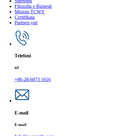
Shërbimi
Filozofia e Biznesit
Misioni TCWY
Certifikata
Partneri ynë
Telefoni
tel
+86-28-6873 1616
E-mail
E-mail