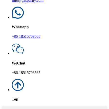
Info@gaspurify.com
Whatsapp
+86-18515708565
WeChat
+86-18515708565
Top