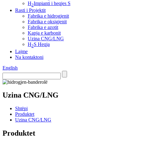
H
Impianti i heqjes S
2
Rasti i Projektit
Fabrika e hidrogjenit
Fabrika e oksigjenit
Fabrika e azotit
Kapja e karbonit
Uzina CNG/LNG
H
S Heqja
2
Lajme
Na kontaktoni
English
Uzina CNG/LNG
Shtëpi
Produktet
Uzina CNG/LNG
Produktet