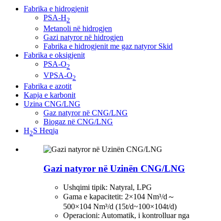
Fabrika e hidrogjenit
PSA-H
2
Metanoli në hidrogjen
Gazi natyror në hidrogjen
Fabrika e hidrogjenit me gaz natyror Skid
Fabrika e oksigjenit
PSA-O
2
VPSA-O
2
Fabrika e azotit
Kapja e karbonit
Uzina CNG/LNG
Gaz natyror në CNG/LNG
Biogaz në CNG/LNG
H
S Heqja
2
Gazi natyror në Uzinën CNG/LNG
Ushqimi tipik: Natyral, LPG
Gama e kapacitetit: 2×104 Nm³/d～
500×104 Nm³/d (15t/d~100×104t/d)
Operacioni: Automatik, i kontrolluar nga