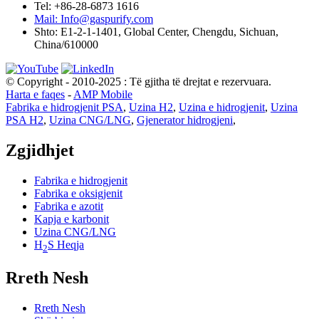
Tel: +86-28-6873 1616
Mail: Info@gaspurify.com
Shto: E1-2-1-1401, Global Center, Chengdu, Sichuan,
China/610000
© Copyright - 2010-2025 : Të gjitha të drejtat e rezervuara.
Harta e faqes
-
AMP Mobile
Fabrika e hidrogjenit PSA
,
Uzina H2
,
Uzina e hidrogjenit
,
Uzina
PSA H2
,
Uzina CNG/LNG
,
Gjenerator hidrogjeni
,
Zgjidhjet
Fabrika e hidrogjenit
Fabrika e oksigjenit
Fabrika e azotit
Kapja e karbonit
Uzina CNG/LNG
H
S Heqja
2
Rreth Nesh
Rreth Nesh