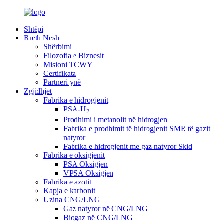
Shtëpi
Rreth Nesh
Shërbimi
Filozofia e Biznesit
Misioni TCWY
Certifikata
Partneri ynë
Zgjidhjet
Fabrika e hidrogjenit
PSA-H
2
Prodhimi i metanolit në hidrogjen
Fabrika e prodhimit të hidrogjenit SMR të gazit
natyror
Fabrika e hidrogjenit me gaz natyror Skid
Fabrika e oksigjenit
PSA Oksigjen
VPSA Oksigjen
Fabrika e azotit
Kapja e karbonit
Uzina CNG/LNG
Gaz natyror në CNG/LNG
Biogaz në CNG/LNG