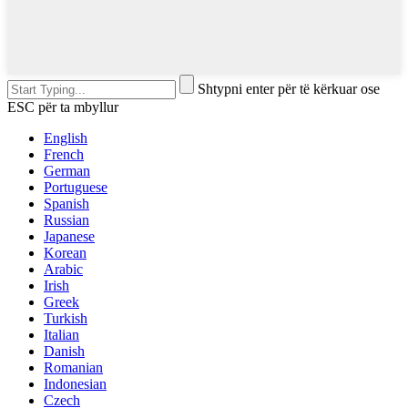
Shtypni enter për të kërkuar ose
ESC për ta mbyllur
English
French
German
Portuguese
Spanish
Russian
Japanese
Korean
Arabic
Irish
Greek
Turkish
Italian
Danish
Romanian
Indonesian
Czech