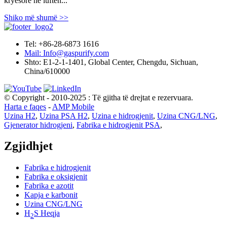
kryesore në luftën...
Shiko më shumë >>
Tel: +86-28-6873 1616
Mail: Info@gaspurify.com
Shto: E1-2-1-1401, Global Center, Chengdu, Sichuan,
China/610000
© Copyright - 2010-2025 : Të gjitha të drejtat e rezervuara.
Harta e faqes
-
AMP Mobile
Uzina H2
,
Uzina PSA H2
,
Uzina e hidrogjenit
,
Uzina CNG/LNG
,
Gjenerator hidrogjeni
,
Fabrika e hidrogjenit PSA
,
Zgjidhjet
Fabrika e hidrogjenit
Fabrika e oksigjenit
Fabrika e azotit
Kapja e karbonit
Uzina CNG/LNG
H
S Heqja
2