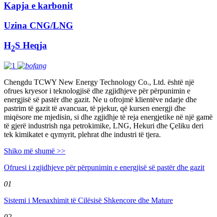
Kapja e karbonit
Uzina CNG/LNG
H
S Heqja
2
Chengdu TCWY New Energy Technology Co., Ltd. është një
ofrues kryesor i teknologjisë dhe zgjidhjeve për përpunimin e
energjisë së pastër dhe gazit. Ne u ofrojmë klientëve ndarje dhe
pastrim të gazit të avancuar, të pjekur, që kursen energji dhe
miqësore me mjedisin, si dhe zgjidhje të reja energjetike në një gamë
të gjerë industrish nga petrokimike, LNG, Hekuri dhe Çeliku deri
tek kimikatet e qymyrit, plehrat dhe industri të tjera.
Shiko më shumë >>
Ofruesi i zgjidhjeve për përpunimin e energjisë së pastër dhe gazit
01
Sistemi i Menaxhimit të Cilësisë Shkencore dhe Mature
02