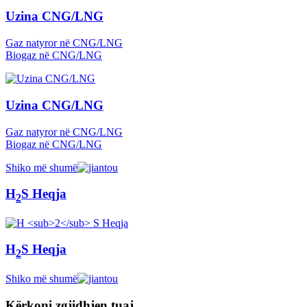
Uzina CNG/LNG
Gaz natyror në CNG/LNG
Biogaz në CNG/LNG
Uzina CNG/LNG
Gaz natyror në CNG/LNG
Biogaz në CNG/LNG
Shiko më shumë
H
S Heqja
2
H
S Heqja
2
Shiko më shumë
Kërkoni zgjidhjen tuaj