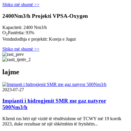
Shiko më shumë >>
2400Nm3/h Projekti VPSA-Oxygen
Kapaciteti: 2400 Nm3/h
O
Pastërtia: 93%
2
Vendndodhja e projektit: Koreja e Jugut
Shiko më shumë >>
lajme
2023-07-27
Impianti i hidrogjenit SMR me gaz natyror
500Nm3/h
Klienti rus bëri një vizitë të rëndësishme në TCWY më 19 korrik
2023, duke rezultuar në një shkëmbim të frytshëm...