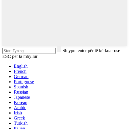
Shtypni enter për të kërkuar ose
ESC për ta mbyllur
English
French
German
Portuguese
Spanish
Russian
Japanese
Korean
Arabic
Irish
Greek
Turkish
Italian