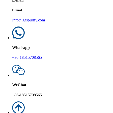
E-mail
E-mail
Info@gaspurify.com
Whatsapp
+86-18515708565
WeChat
+86-18515708565