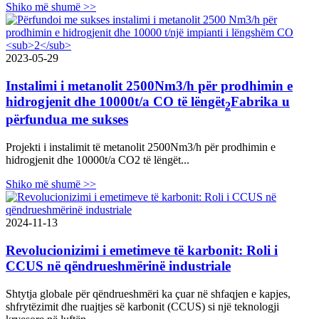
Shiko më shumë >>
2023-05-29
Instalimi i metanolit 2500Nm3/h për prodhimin e
hidrogjenit dhe 10000t/a CO të lëngët
Fabrika u
2
përfundua me sukses
Projekti i instalimit të metanolit 2500Nm3/h për prodhimin e
hidrogjenit dhe 10000t/a CO2 të lëngët...
Shiko më shumë >>
2024-11-13
Revolucionizimi i emetimeve të karbonit: Roli i
CCUS në qëndrueshmërinë industriale
Shtytja globale për qëndrueshmëri ka çuar në shfaqjen e kapjes,
shfrytëzimit dhe ruajtjes së karbonit (CCUS) si një teknologji