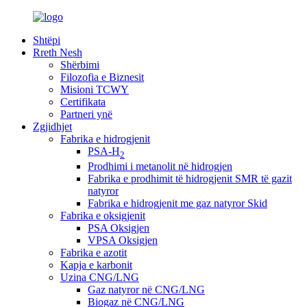
Shtëpi
Rreth Nesh
Shërbimi
Filozofia e Biznesit
Misioni TCWY
Certifikata
Partneri ynë
Zgjidhjet
Fabrika e hidrogjenit
PSA-H
2
Prodhimi i metanolit në hidrogjen
Fabrika e prodhimit të hidrogjenit SMR të gazit
natyror
Fabrika e hidrogjenit me gaz natyror Skid
Fabrika e oksigjenit
PSA Oksigjen
VPSA Oksigjen
Fabrika e azotit
Kapja e karbonit
Uzina CNG/LNG
Gaz natyror në CNG/LNG
Biogaz në CNG/LNG