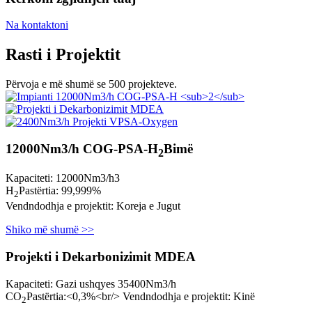
Na kontaktoni
Rasti i Projektit
Përvoja e më shumë se 500 projekteve.
12000Nm3/h COG-PSA-H
Bimë
2
Kapaciteti: 12000Nm3/h3
H
Pastërtia: 99,999%
2
Vendndodhja e projektit: Koreja e Jugut
Shiko më shumë >>
Projekti i Dekarbonizimit MDEA
Kapaciteti: Gazi ushqyes 35400Nm3/h
CO
Pastërtia:<0,3%<br/> Vendndodhja e projektit: Kinë
2